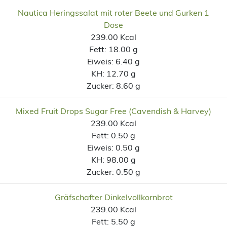
Nautica Heringssalat mit roter Beete und Gurken 1
Dose
239.00 Kcal
Fett:
18.00 g
Eiweis:
6.40 g
KH:
12.70 g
Zucker:
8.60 g
Mixed Fruit Drops Sugar Free (Cavendish & Harvey)
239.00 Kcal
Fett:
0.50 g
Eiweis:
0.50 g
KH:
98.00 g
Zucker:
0.50 g
Gräfschafter Dinkelvollkornbrot
239.00 Kcal
Fett:
5.50 g