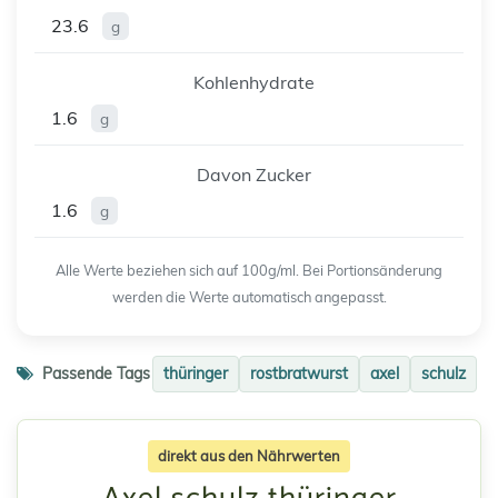
23.6
g
Kohlenhydrate
1.6
g
Davon Zucker
1.6
g
Alle Werte beziehen sich auf 100g/ml. Bei Portionsänderung
werden die Werte automatisch angepasst.
Passende Tags
thüringer
rostbratwurst
axel
schulz
direkt aus den Nährwerten