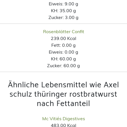
Eiweis:
9.00 g
KH:
35.00 g
Zucker:
3.00 g
Rosenblätter Confit
239.00 Kcal
Fett:
0.00 g
Eiweis:
0.00 g
KH:
60.00 g
Zucker:
60.00 g
Ähnliche Lebensmittel wie Axel
schulz thüringer rostbratwurst
nach Fettanteil
Mc Vitiés Digestives
483.00 Kcal