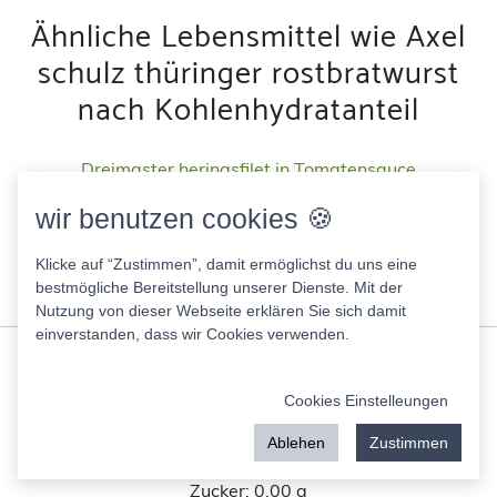
Ähnliche Lebensmittel wie Axel
schulz thüringer rostbratwurst
nach Kohlenhydratanteil
Dreimaster heringsfilet in Tomatensauce
141.00 Kcal
wir benutzen cookies 🍪
Fett:
7.90 g
Eiweis:
11.80 g
Klicke auf “Zustimmen”, damit ermöglichst du uns eine
KH:
5.30 g
bestmögliche Bereitstellung unserer Dienste. Mit der
Zucker:
4.90 g
Nutzung von dieser Webseite erklären Sie sich damit
einverstanden, dass wir Cookies verwenden.
Hofer Bratwurst
285.00 Kcal
Cookies Einstelleungen
Fett:
25.70 g
Eiweis:
11.80 g
Ablehen
Zustimmen
KH:
0.00 g
Zucker:
0.00 g