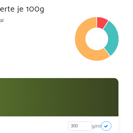
rte je 100g
al
g/ml