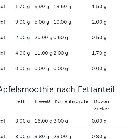
al
1.70 g
5.90 g
13.50 g
1.50 g
al
9.00 g
5.00 g
10.00 g
2.00 g
al
2.00 g
20.00 g
0.50 g
0.50 g
al
4.90 g
11.00 g
2.00 g
1.70 g
al
0.00 g
0.00 g
0.00 g
0.00 g
Apfelsmoothie nach Fettanteil
Fett
Eiweiß
Kohlenhydrate
Davon
Zucker
al
3.00 g
16.00 g
3.00 g
0.00 g
al
3.00 g
3.80 g
23.00 g
0.80 g