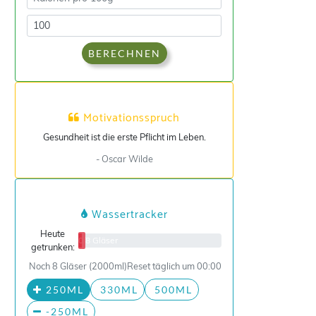
BERECHNEN
Motivationsspruch
Gesundheit ist die erste Pflicht im Leben.
- Oscar Wilde
Wassertracker
Heute
0/8 Gläser
getrunken:
Noch 8 Gläser (2000ml)
Reset täglich um 00:00
250ML
330ML
500ML
-250ML