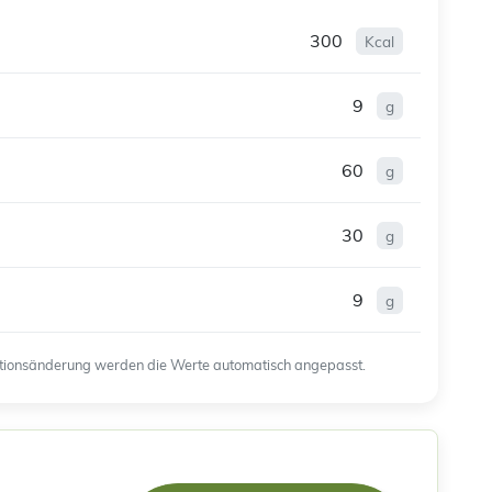
300
Kcal
9
g
60
g
30
g
9
g
ortionsänderung werden die Werte automatisch angepasst.