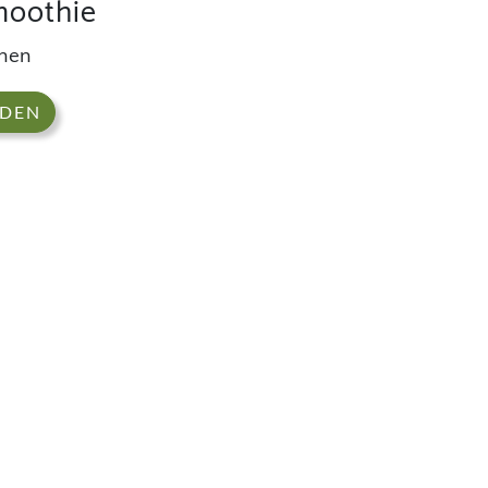
moothie
hen
ADEN