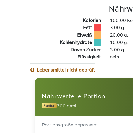
Nährwe
Kalorien
100.00 Kc
Fett
3.00 g.
Eiweiß
20.00 g.
Kohlenhydrate
10.00 g.
Davon Zucker
3.00 g.
Flüssigkeit
nein
Lebensmittel nicht geprüft
Nährwerte je Portion
300 g/ml
Portion
Portionsgröße anpassen: