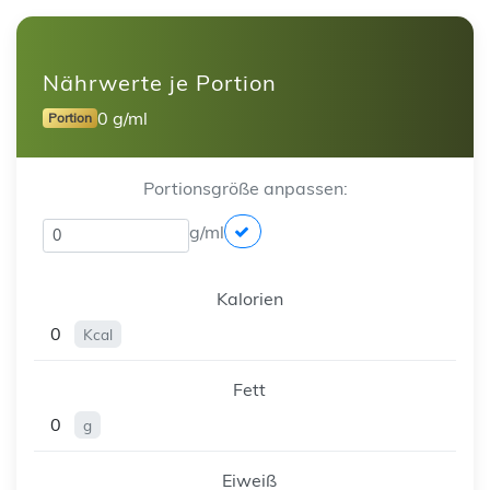
Nährwerte je Portion
0 g/ml
Portion
Portionsgröße anpassen:
g/ml
Kalorien
0
Kcal
Fett
0
g
Eiweiß