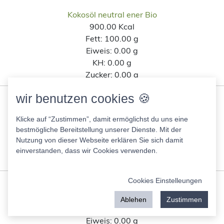
Kokosöl neutral ener Bio
900.00 Kcal
Fett:
100.00 g
Eiweis:
0.00 g
KH:
0.00 g
Zucker:
0.00 g
wir benutzen cookies 🍪
Isostar Hydrate & Perform lemon
374.00 Kcal
Klicke auf “Zustimmen”, damit ermöglichst du uns eine
Fett:
0.00 g
bestmögliche Bereitstellung unserer Dienste. Mit der
Eiweis:
0.00 g
Nutzung von dieser Webseite erklären Sie sich damit
KH:
88.00 g
einverstanden, dass wir Cookies verwenden.
Zucker:
70.00 g
Cookies Einstelleungen
Barklays Bonbons
384.00 Kcal
Ablehen
Zustimmen
Fett:
1.00 g
Eiweis:
0.00 g