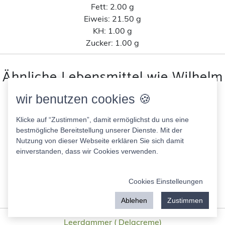
Fett:
2.00 g
Eiweis:
21.50 g
KH:
1.00 g
Zucker:
1.00 g
Ähnliche Lebensmittel wie Wilhelm
Brandenburg Pfeffersalami nach
wir benutzen cookies 🍪
Kohlenhydratanteil
Klicke auf “Zustimmen”, damit ermöglichst du uns eine
bestmögliche Bereitstellung unserer Dienste. Mit der
leerdamer delacreme
Nutzung von dieser Webseite erklären Sie sich damit
352.00 Kcal
einverstanden, dass wir Cookies verwenden.
Fett:
29.50 g
Eiweis:
21.50 g
Cookies Einstelleungen
KH:
0.10 g
Zucker:
0.10 g
Ablehen
Zustimmen
Leerdammer ( Delacreme)