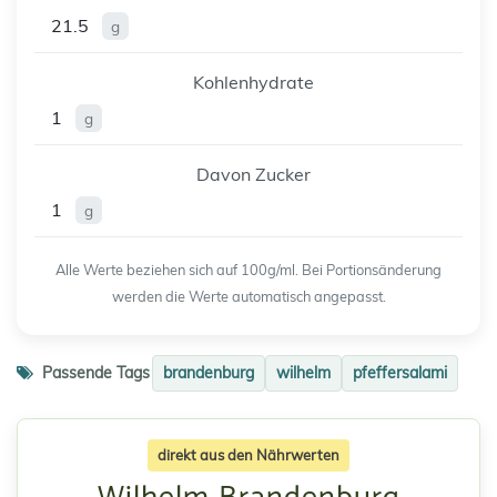
21.5
g
Kohlenhydrate
1
g
Davon Zucker
1
g
Alle Werte beziehen sich auf 100g/ml. Bei Portionsänderung
werden die Werte automatisch angepasst.
Passende Tags
brandenburg
wilhelm
pfeffersalami
direkt aus den Nährwerten