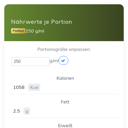
Nährwerte je Portion
250 g/ml
Portion
Portionsgröße anpassen:
g/ml
Kalorien
1058
Kcal
Fett
2.5
g
Eiweiß