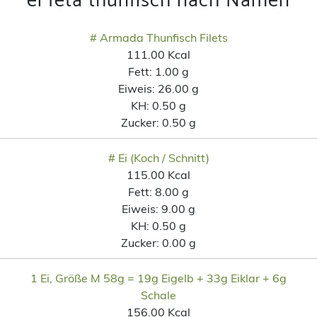
ei feta thunfisch nach Namen
# Armada Thunfisch Filets
111.00 Kcal
Fett:
1.00 g
Eiweis:
26.00 g
KH:
0.50 g
Zucker:
0.50 g
# Ei (Koch / Schnitt)
115.00 Kcal
Fett:
8.00 g
Eiweis:
9.00 g
KH:
0.50 g
Zucker:
0.00 g
1 Ei, Größe M 58g = 19g Eigelb + 33g Eiklar + 6g
Schale
156.00 Kcal