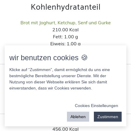
Kohlenhydratanteil
Brot mit Joghurt, Ketchup, Senf und Gurke
210.00 Kcal
Fett:
1.00 g
Eiweis:
1.00 g
KH:
1.00 g
wir benutzen cookies 🍪
Zucker:
1.00 g
Klicke auf “Zustimmen”, damit ermöglichst du uns eine
test54
bestmögliche Bereitstellung unserer Dienste. Mit der
1.00 Kcal
Nutzung von dieser Webseite erklären Sie sich damit
Fett:
1.00 g
einverstanden, dass wir Cookies verwenden.
Eiweis:
1.00 g
KH:
1.00 g
Cookies Einstelleungen
Zucker:
1.00 g
Ablehen
Zustimmen
Knuspermüsli vegan
456.00 Kcal