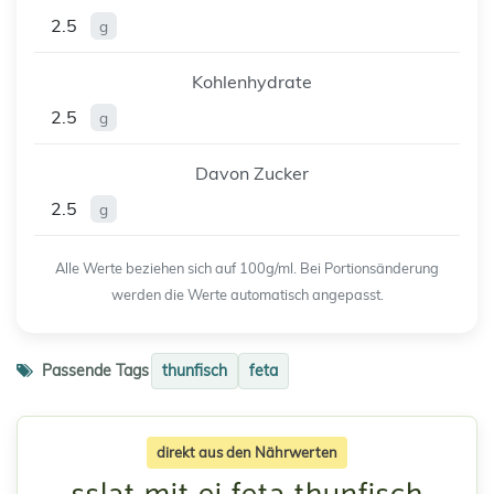
2.5
g
Kohlenhydrate
2.5
g
Davon Zucker
2.5
g
Alle Werte beziehen sich auf 100g/ml. Bei Portionsänderung
werden die Werte automatisch angepasst.
Passende Tags
thunfisch
feta
direkt aus den Nährwerten