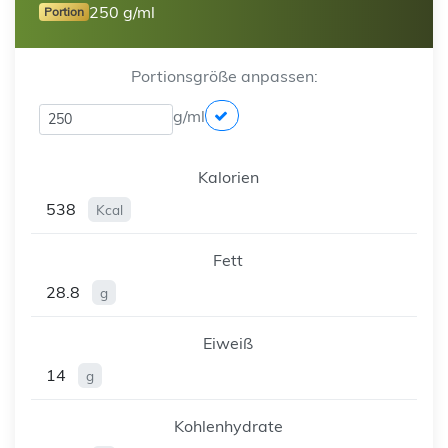
250 g/ml
Portion
Portionsgröße anpassen:
g/ml
Kalorien
538
Kcal
Fett
28.8
g
Eiweiß
14
g
Kohlenhydrate