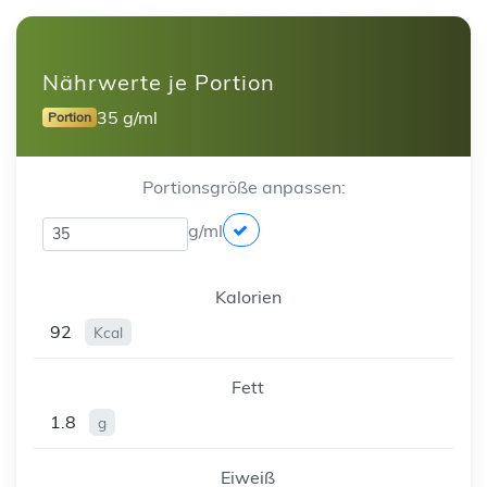
Nährwerte je Portion
35 g/ml
Portion
Portionsgröße anpassen:
g/ml
Kalorien
92
Kcal
Fett
1.8
g
Eiweiß