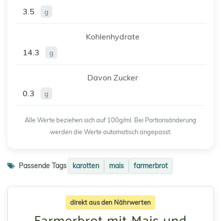
3.5
g
Kohlenhydrate
14.3
g
Davon Zucker
0.3
g
Alle Werte beziehen sich auf 100g/ml. Bei Portionsänderung
werden die Werte automatisch angepasst.
Passende Tags
karotten
mais
farmerbrot
direkt aus den Nährwerten