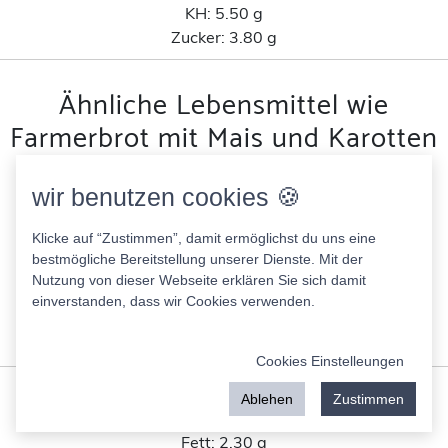
KH:
5.50 g
Zucker:
3.80 g
Ähnliche Lebensmittel wie
Farmerbrot mit Mais und Karotten
nach Kohlenhydratanteil
wir benutzen cookies 🍪
Wasa Knäckebrot,chia und Meersalz
Klicke auf “Zustimmen”, damit ermöglichst du uns eine
344.00 Kcal
bestmögliche Bereitstellung unserer Dienste. Mit der
Fett:
3.80 g
Nutzung von dieser Webseite erklären Sie sich damit
Eiweis:
10.00 g
einverstanden, dass wir Cookies verwenden.
KH:
58.00 g
Zucker:
0.50 g
Cookies Einstelleungen
Ehrmann High Protein Triple Dessert
Ablehen
Zustimmen
83.00 Kcal
Fett:
2.30 g