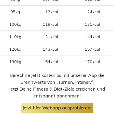
95kg
113kcal
124kcal
100kg
119kcal
131kcal
110kg
131kcal
144kcal
120kg
143kcal
157kcal
130kg
154kcal
170kcal
Berechne jetzt kostenlos mit unserer App die
Brennwerte von „Turnen, intensiv“
Jetzt Deine Fitness & Diät-Ziele erreichen und
entspannt abnehmen!
jetzt hier Webapp ausprobieren!