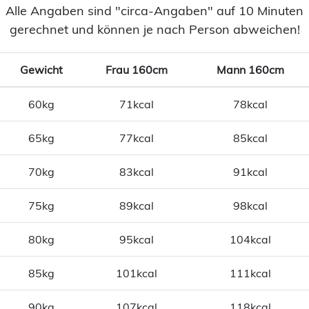
Alle Angaben sind "circa-Angaben" auf 10 Minuten
gerechnet und können je nach Person abweichen!
Gewicht
Frau 160cm
Mann 160cm
60kg
71kcal
78kcal
65kg
77kcal
85kcal
70kg
83kcal
91kcal
75kg
89kcal
98kcal
80kg
95kcal
104kcal
85kg
101kcal
111kcal
90kg
107kcal
118kcal