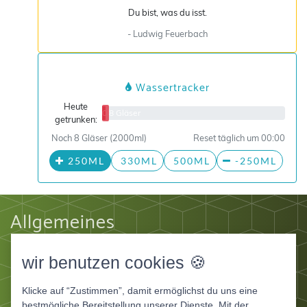
Du bist, was du isst.
- Ludwig Feuerbach
Wassertracker
Heute
0/8 Gläser
getrunken:
Noch 8 Gläser (2000ml)
Reset täglich um 00:00
250ML
330ML
500ML
-250ML
Allgemeines
Impressum
wir benutzen cookies 🍪
Datenschutz
AGB
Klicke auf “Zustimmen”, damit ermöglichst du uns eine
Apps
bestmögliche Bereitstellung unserer Dienste. Mit der