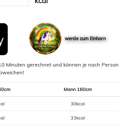
kcal
werde zum Einhorn
10 Minuten gerechnet und können je nach Person
bweichen!
60cm
Mann 160cm
al
30kcal
al
33kcal