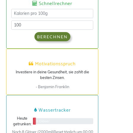
Schnellrechner
BERECHNEN
Motivationsspruch
Investiere in deine Gesundheit, sie zahlt die
besten Zinsen.
- Benjamin Franklin
Wassertracker
Heute
0/8 Gläser
getrunken:
Noch 8 Gläser (2000ml)
Reset täglich um 00:00