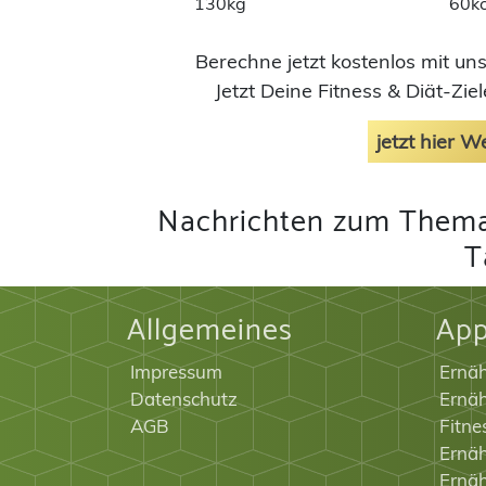
130kg
60kc
Berechne jetzt kostenlos mit u
Jetzt Deine Fitness & Diät-Zi
jetzt hier 
Nachrichten zum Thema
T
Allgemeines
Ap
Impressum
Ernä
Datenschutz
Ernäh
AGB
Fitne
Ernäh
Ernä