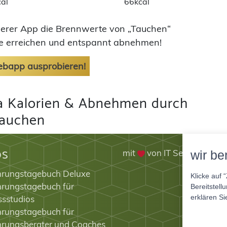
al
66kcal
nserer App die Brennwerte von „Tauchen“
ele erreichen und entspannt abnehmen!
Webapp ausprobieren!
 Kalorien & Abnehmen durch
auchen
ps
mit
von IT Service Herz
wir be
hrungstagebuch Deluxe
Klicke auf 
rungstagebuch für
Bereitstell
erklären Si
ssstudios
rungstagebuch für
hrungsberater und Coaches