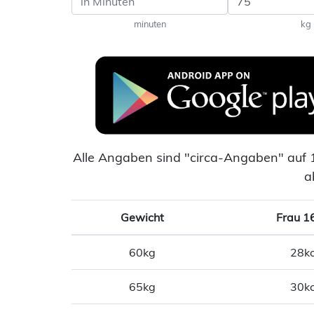
minuten
kg
Alle Angaben sind "circa-Angaben" auf 
a
Gewicht
Frau 1
60kg
28kc
65kg
30kc