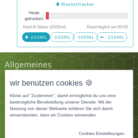
Wassertracker
Heute
0/8 Gläser
getrunken:
Noch 8 Gläser (2000ml)
Reset täglich um 00:00
250ML
330ML
500ML
-250ML
Allgemeines
Impressum
wir benutzen cookies 🍪
Datenschutz
AGB
Klicke auf “Zustimmen”, damit ermöglichst du uns eine
Apps
bestmögliche Bereitstellung unserer Dienste. Mit der
Nutzung von dieser Webseite erklären Sie sich damit
Ernährungstagebuch Deluxe
einverstanden, dass wir Cookies verwenden.
Ernährungstagebuch für Fitnessstudios
Ernährungstagebuch für Ernährungsberater und
Cookies Einstelleungen
Coaches