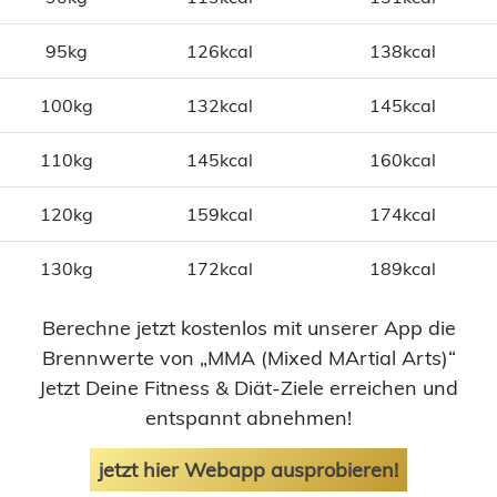
95kg
126kcal
138kcal
100kg
132kcal
145kcal
110kg
145kcal
160kcal
120kg
159kcal
174kcal
130kg
172kcal
189kcal
Berechne jetzt kostenlos mit unserer App die
Brennwerte von „MMA (Mixed MArtial Arts)“
Jetzt Deine Fitness & Diät-Ziele erreichen und
entspannt abnehmen!
jetzt hier Webapp ausprobieren!