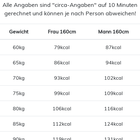
Alle Angaben sind "circa-Angaben" auf 10 Minuten
gerechnet und können je nach Person abweichen!
Gewicht
Frau 160cm
Mann 160cm
60kg
79kcal
87kcal
65kg
86kcal
94kcal
70kg
93kcal
102kcal
75kg
99kcal
109kcal
80kg
106kcal
116kcal
85kg
112kcal
124kcal
90kg
119kcal
131kcal