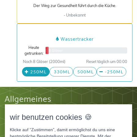
Der Weg zur Gesundheit führt durch die Küche.
- Unbekannt
Wassertracker
Heute
0/8 Gläser
getrunken:
Noch 8 Gläser (2000ml)
Reset täglich um 00:00
250ML
330ML
500ML
-250ML
Allgemeines
Impressum
wir benutzen cookies 🍪
Datenschutz
AGB
Klicke auf “Zustimmen”, damit ermöglichst du uns eine
Apps
bestmögliche Bereitstellung unserer Dienste. Mit der