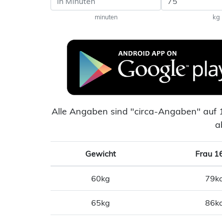
minuten
kg
Alle Angaben sind "circa-Angaben" auf 
a
Gewicht
Frau 1
60kg
79kc
65kg
86kc