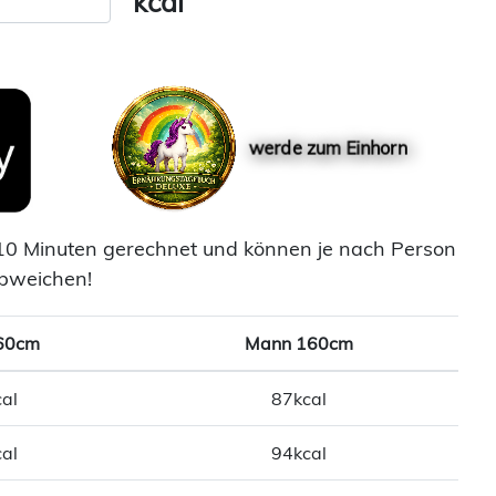
kcal
werde zum Einhorn
10 Minuten gerechnet und können je nach Person
bweichen!
60cm
Mann 160cm
al
87kcal
al
94kcal