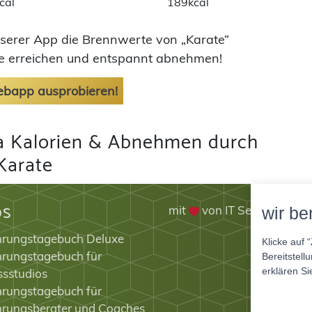
cal
189kcal
nserer App die Brennwerte von „Karate“
ele erreichen und entspannt abnehmen!
Webapp ausprobieren!
 Kalorien & Abnehmen durch
Karate
ps
mit
von IT Service Herz
wir be
hrungstagebuch Deluxe
Klicke auf 
rungstagebuch für
Bereitstell
erklären Si
ssstudios
rungstagebuch für
hrungsberater und Coaches