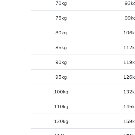
70kg
93kc
75kg
99kc
80kg
106k
85kg
112k
90kg
119k
95kg
126k
100kg
132k
110kg
145k
120kg
159k