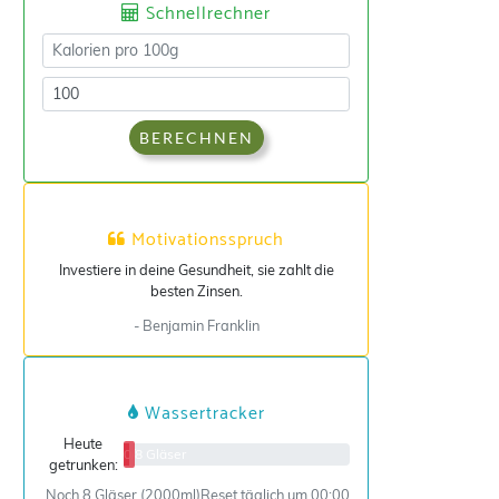
Schnellrechner
BERECHNEN
Motivationsspruch
Investiere in deine Gesundheit, sie zahlt die
besten Zinsen.
- Benjamin Franklin
Wassertracker
Heute
0/8 Gläser
getrunken:
Noch 8 Gläser (2000ml)
Reset täglich um 00:00