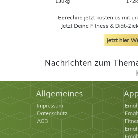
130kg
172k
Berechne jetzt kostenlos mit u
Jetzt Deine Fitness & Diät-Zi
jetzt hier 
Nachrichten zum Thema
Allgemeines
Ap
Impressum
Ernä
Datenschutz
Ernäh
AGB
Fitne
Ernäh
Ernä