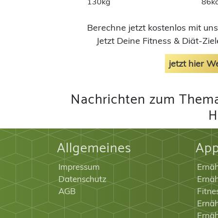
130kg
86kc
Berechne jetzt kostenlos mit un
Jetzt Deine Fitness & Diät-Zi
jetzt hier 
Nachrichten zum Thema
H
Allgemeines
Ap
Impressum
Ernä
Datenschutz
Ernäh
AGB
Fitne
Ernäh
Ernä