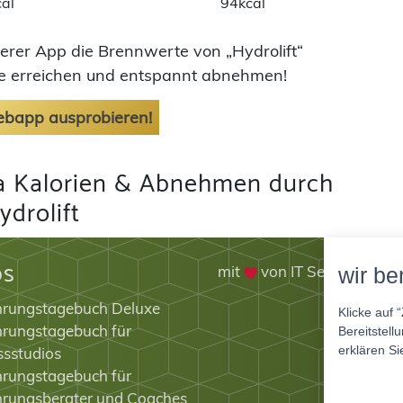
al
94kcal
serer App die Brennwerte von „Hydrolift“
ele erreichen und entspannt abnehmen!
Webapp ausprobieren!
 Kalorien & Abnehmen durch
ydrolift
ps
mit
von IT Service Herz
wir be
hrungstagebuch Deluxe
Klicke auf 
rungstagebuch für
Bereitstell
erklären Si
ssstudios
rungstagebuch für
hrungsberater und Coaches