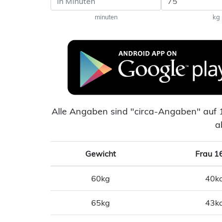
minuten
kg
Alle Angaben sind "circa-Angaben" auf 
a
Gewicht
Frau 1
60kg
40kc
65kg
43kc