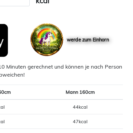
kcal
werde zum Einhorn
10 Minuten gerechnet und können je nach Person
bweichen!
60cm
Mann 160cm
al
44kcal
al
47kcal