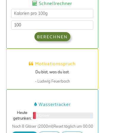
Schnellrechner
BERECHNEN
Motivationsspruch
Du bist, was du isst.
- Ludwig Feuerbach
Wassertracker
Heute
0/8 Gläser
getrunken:
Noch 8 Gläser (2000ml)
Reset täglich um 00:00