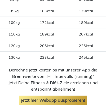
95kg
163kcal
179kcal
100kg
172kcal
189kcal
110kg
189kcal
207kcal
120kg
206kcal
226kcal
130kg
223kcal
245kcal
Berechne jetzt kostenlos mit unserer App die
Brennwerte von „Hill Intervalls (running)“
Jetzt Deine Fitness & Diät-Ziele erreichen und
entspannt abnehmen!
jetzt hier Webapp ausprobieren!