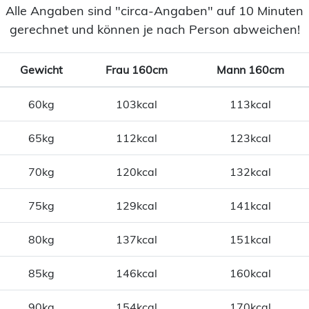
Alle Angaben sind "circa-Angaben" auf 10 Minuten
gerechnet und können je nach Person abweichen!
Gewicht
Frau 160cm
Mann 160cm
60kg
103kcal
113kcal
65kg
112kcal
123kcal
70kg
120kcal
132kcal
75kg
129kcal
141kcal
80kg
137kcal
151kcal
85kg
146kcal
160kcal
90kg
154kcal
170kcal