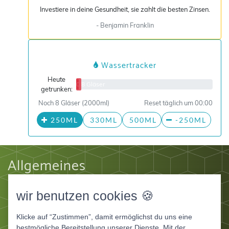
Investiere in deine Gesundheit, sie zahlt die besten Zinsen.
- Benjamin Franklin
Wassertracker
Heute
0/8 Gläser
getrunken:
Noch 8 Gläser (2000ml)
Reset täglich um 00:00
250ML
330ML
500ML
-250ML
Allgemeines
Impressum
wir benutzen cookies 🍪
Datenschutz
AGB
Klicke auf “Zustimmen”, damit ermöglichst du uns eine
Apps
bestmögliche Bereitstellung unserer Dienste. Mit der