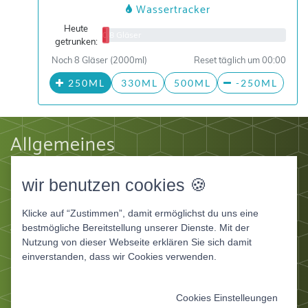
Wassertracker
Heute
0/8 Gläser
getrunken:
Noch 8 Gläser (2000ml)
Reset täglich um 00:00
250ML
330ML
500ML
-250ML
Allgemeines
Impressum
wir benutzen cookies 🍪
Datenschutz
AGB
Klicke auf “Zustimmen”, damit ermöglichst du uns eine
Apps
bestmögliche Bereitstellung unserer Dienste. Mit der
Nutzung von dieser Webseite erklären Sie sich damit
Ernährungstagebuch Deluxe
einverstanden, dass wir Cookies verwenden.
Ernährungstagebuch für Fitnessstudios
Ernährungstagebuch für Ernährungsberater und
Cookies Einstelleungen
Coaches