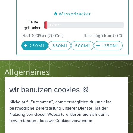
Wassertracker
Heute
0/8 Gläser
getrunken:
Noch 8 Gläser (2000ml)
Reset täglich um 00:00
250ML
330ML
500ML
-250ML
Allgemeines
Impressum
wir benutzen cookies 🍪
Datenschutz
AGB
Klicke auf “Zustimmen”, damit ermöglichst du uns eine
Apps
bestmögliche Bereitstellung unserer Dienste. Mit der
Nutzung von dieser Webseite erklären Sie sich damit
Ernährungstagebuch Deluxe
einverstanden, dass wir Cookies verwenden.
Ernährungstagebuch für Fitnessstudios
Ernährungstagebuch für Ernährungsberater und