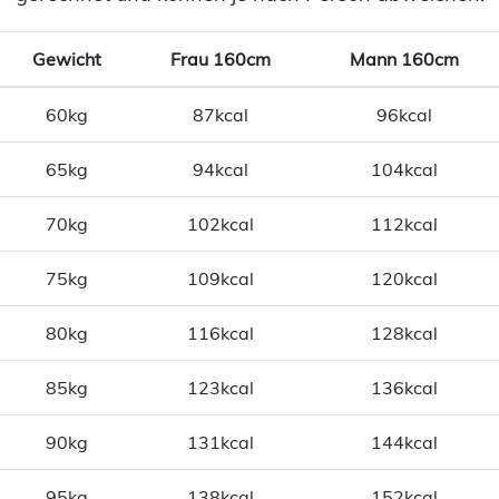
Gewicht
Frau 160cm
Mann 160cm
60kg
87kcal
96kcal
65kg
94kcal
104kcal
70kg
102kcal
112kcal
75kg
109kcal
120kcal
80kg
116kcal
128kcal
85kg
123kcal
136kcal
90kg
131kcal
144kcal
95kg
138kcal
152kcal