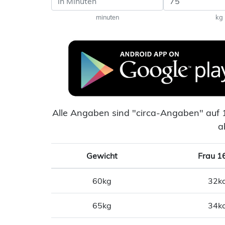
minuten
kg
Alle Angaben sind "circa-Angaben" auf 
a
Gewicht
Frau 1
60kg
32kc
65kg
34kc