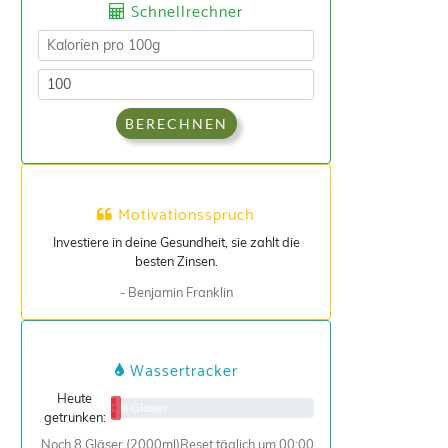
Schnellrechner
BERECHNEN
Motivationsspruch
Investiere in deine Gesundheit, sie zahlt die
besten Zinsen.
- Benjamin Franklin
Wassertracker
Heute
0/8 Gläser
getrunken:
Noch 8 Gläser (2000ml)
Reset täglich um 00:00