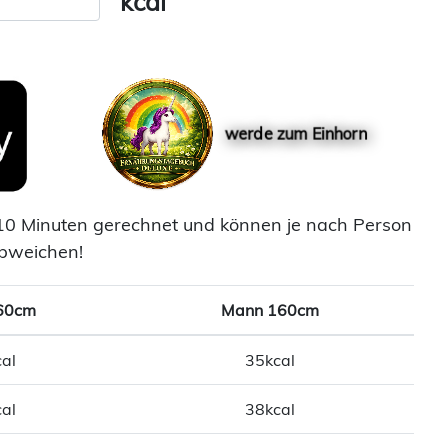
kcal
werde zum Einhorn
10 Minuten gerechnet und können je nach Person
bweichen!
60cm
Mann 160cm
al
35kcal
al
38kcal