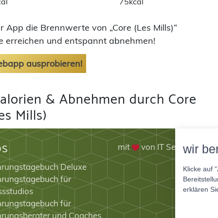
al
75kcal
er App die Brennwerte von „Core (Les Mills)“
ele erreichen und entspannt abnehmen!
Webapp ausprobieren!
alorien & Abnehmen durch Core
es Mills)
ps
mit
von IT Service Herz
wir be
hrungstagebuch Deluxe
Klicke auf 
rungstagebuch für
Bereitstell
erklären Si
ssstudios
rungstagebuch für
hrungsberater und Coaches