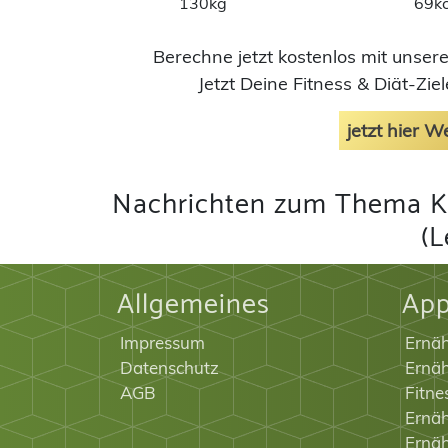
130kg
69kc
Berechne jetzt kostenlos mit unser
Jetzt Deine Fitness & Diät-Zi
jetzt hier 
Nachrichten zum Thema K
(L
Allgemeines
Ap
Impressum
Ernä
Datenschutz
Ernäh
AGB
Fitne
Ernäh
Ernä