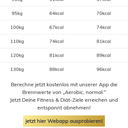
95kg
64kcal
70kcal
100kg
67kcal
74kcal
110kg
74kcal
81kcal
120kg
81kcal
89kcal
130kg
88kcal
96kcal
Berechne jetzt kostenlos mit unserer App die
Brennwerte von „Aerobic, normal “
Jetzt Deine Fitness & Diät-Ziele erreichen und
entspannt abnehmen!
jetzt hier Webapp ausprobieren!