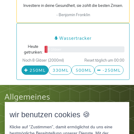
Investiere in deine Gesundheit, sie zahlt die besten Zinsen.
- Benjamin Franklin
Wassertracker
Heute
0/8 Gläser
getrunken:
Noch 8 Gläser (2000ml)
Reset täglich um 00:00
250ML
330ML
500ML
-250ML
Allgemeines
Impressum
wir benutzen cookies 🍪
Datenschutz
AGB
Klicke auf “Zustimmen”, damit ermöglichst du uns eine
Apps
bestmögliche Bereitstellung unserer Dienste. Mit der