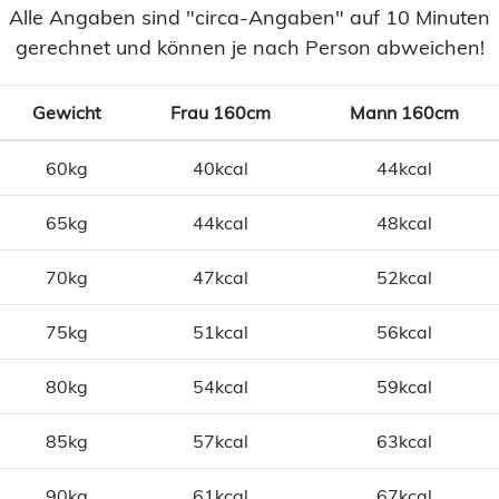
Alle Angaben sind "circa-Angaben" auf 10 Minuten
gerechnet und können je nach Person abweichen!
Gewicht
Frau 160cm
Mann 160cm
60kg
40kcal
44kcal
65kg
44kcal
48kcal
70kg
47kcal
52kcal
75kg
51kcal
56kcal
80kg
54kcal
59kcal
85kg
57kcal
63kcal
90kg
61kcal
67kcal