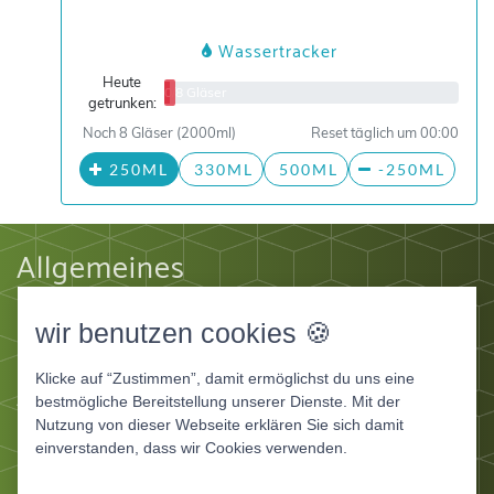
Wassertracker
Heute
0/8 Gläser
getrunken:
Noch 8 Gläser (2000ml)
Reset täglich um 00:00
250ML
330ML
500ML
-250ML
Allgemeines
Impressum
wir benutzen cookies 🍪
Datenschutz
AGB
Klicke auf “Zustimmen”, damit ermöglichst du uns eine
Apps
bestmögliche Bereitstellung unserer Dienste. Mit der
Nutzung von dieser Webseite erklären Sie sich damit
Ernährungstagebuch Deluxe
einverstanden, dass wir Cookies verwenden.
Ernährungstagebuch für Fitnessstudios
Ernährungstagebuch für Ernährungsberater und